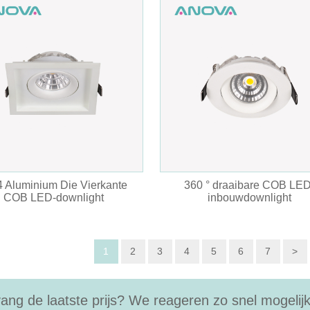
4 Aluminium Die Vierkante
360 ° draaibare COB LED
COB LED-downlight
inbouwdownlight
1
2
3
4
5
6
7
>
ang de laatste prijs? We reageren zo snel mogelijk