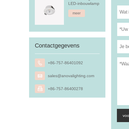
LED-inbouwlamp
meer
Contactgegevens

+86-757-86401092

sales@anovalighting.com

+86-757-86400278
voo