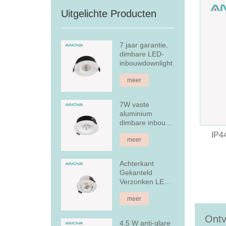
Uitgelichte Producten
7 jaar garantie,
dimbare LED-
inbouwdownlight
meer
7W vaste
aluminium
dimbare inbouw
LED-downlight
IP4
meer
Achterkant
Gekanteld
Verzonken LED-
downlight
meer
Ontv
4,5 W anti-glare