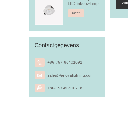
voo
LED-inbouwlamp
meer
Contactgegevens

+86-757-86401092

sales@anovalighting.com

+86-757-86400278