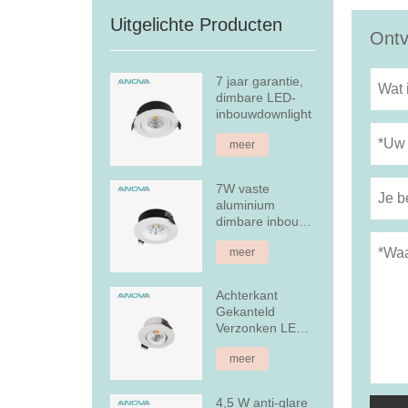
Uitgelichte Producten
Ontv
7 jaar garantie,
dimbare LED-
inbouwdownlight
meer
7W vaste
aluminium
dimbare inbouw
LED-downlight
meer
Achterkant
Gekanteld
Verzonken LED-
downlight
meer
4,5 W anti-glare