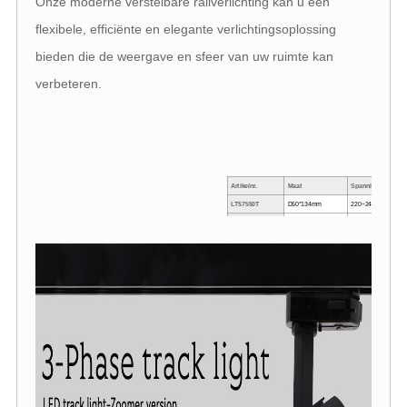
Onze moderne verstelbare railverlichting kan u een
flexibele, efficiënte en elegante verlichtingsoplossing
bieden die de weergave en sfeer van uw ruimte kan
verbeteren.
Artikelnr.
Maat
Spanning
LT57550T
D50*134mm
220~240VAC
LT57562T
D62*170mm
220~240VAC
LT57572T
D72*175mm
220~240VAC
LT57580T
D80*186mm
220~240VAC