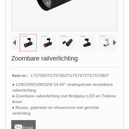
Zoombare railverlichting
Item nr.:
LT57550T/LT57562T/LT57572T/LT57580T
● 12W/15W/24W/32W 24-60° stralingshoek verstelbare
railverlichting
● Zoombare railverlichting met Bridgelux LED en Tridonic
driver
● Musea, galerieën en showrooms met gerichte
verlichting

Email