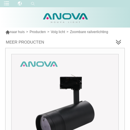

naar huis
>
Producten
>
Volg licht
>
Zoombare railverlichting
MEER PRODUCTEN