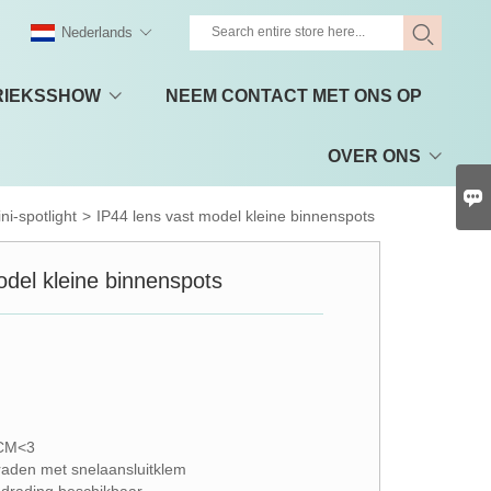
Nederlands
RIEKSSHOW
NEEM CONTACT MET ONS OP
OVER ONS

ni-spotlight
>
IP44 lens vast model kleine binnenspots
odel kleine binnenspots
DCM<3
raden met snelaansluitklem