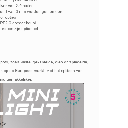
bedrading beschikbaar
river van 2-9 stuks
lafond van 3 mm worden gemonteerd
or opties
 ERP2.0 goedgekeurd
urdoos zijn optioneel
ots, zoals vaste, gekantelde, diep ontspiegelde,
ek op de Europese markt. Met het splitsen van
ng gemakkelijker.