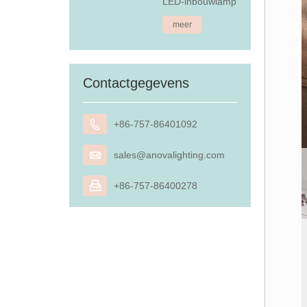
LED-inbouwlamp
meer
Contactgegevens

+86-757-86401092

sales@anovalighting.com

+86-757-86400278