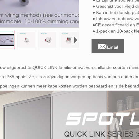
● Er zijn drie soorten 
● Geschikt voor Plejd d
● Kan in het dunste p
● Inbouw en opbouw vo
●CE gecertificeerd en
● 1-pack en 10-pack kle

Email
uw uitgebrachte QUICK LINK-familie omvat verschillende soorten minisp
en IP65-spots. Ze zijn zorgvuldig ontworpen op basis van ons onderzo
ppelingen kunnen meer kabelkosten worden bespaard en is de bedradi