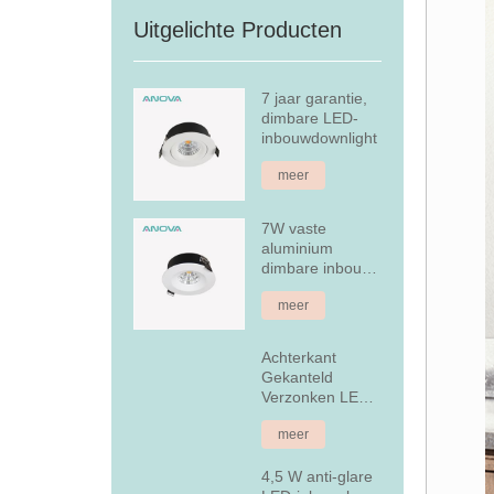
Uitgelichte Producten
7 jaar garantie,
dimbare LED-
inbouwdownlight
meer
7W vaste
aluminium
dimbare inbouw
LED-downlight
meer
Achterkant
Gekanteld
Verzonken LED-
downlight
meer
4,5 W anti-glare