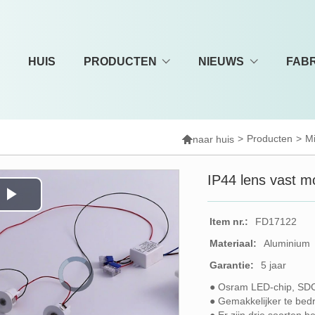
HUIS
PRODUCTEN
NIEUWS
FAB

>
Producten
>
Mi
naar huis
IP44 lens vast m
Play
Item nr.:
FD17122
Video
Materiaal:
Aluminium
Garantie:
5 jaar
Video
Player
is
loading.
● Osram LED-chip, S
● Gemakkelijker te bed