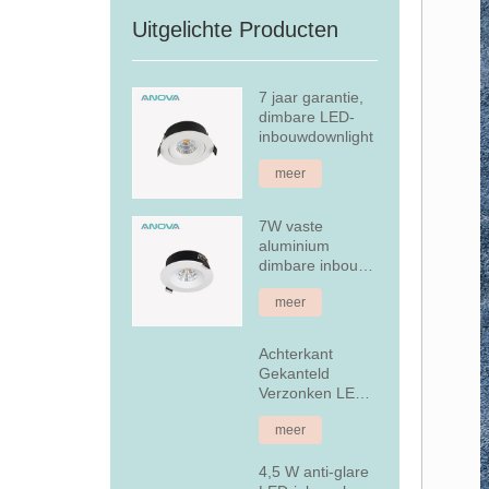
Uitgelichte Producten
7 jaar garantie,
dimbare LED-
inbouwdownlight
meer
7W vaste
aluminium
dimbare inbouw
LED-downlight
meer
Achterkant
Gekanteld
Verzonken LED-
downlight
meer
4,5 W anti-glare