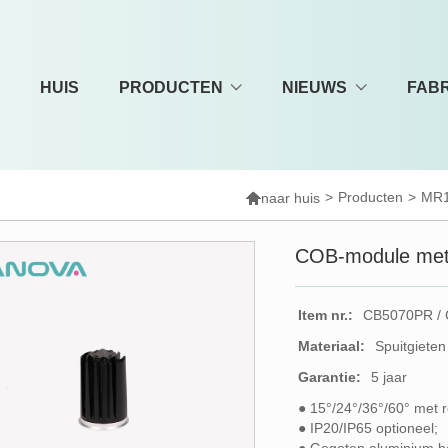
HUIS
PRODUCTEN
NIEUWS
FAB

>
Producten
>
MR1
naar huis
COB-module met
Item nr.:
CB5070PR /
Materiaal:
Spuitgiete
Garantie:
5 jaar
● 15°/24°/36°/60° met r
● IP20/IP65 optioneel;