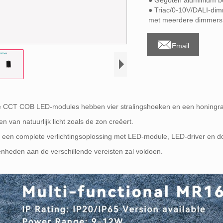
● Gegoten aluminium be
● Triac/0-10V/DALI-dimm
met meerdere dimmers, 

Email
e CCT COB LED-modules hebben vier stralingshoeken en een honingraat
en van natuurlijk licht zoals de zon creëert.
 een complete verlichtingsoplossing met LED-module, LED-driver en do
nheden aan de verschillende vereisten zal voldoen.