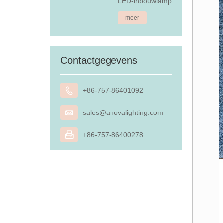
LED-inbouwlamp
meer
Contactgegevens

+86-757-86401092

sales@anovalighting.com

+86-757-86400278