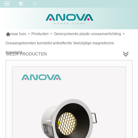

naar huis
>
Producten
>
Gerecycleerde plastic oceaanverlichting
>
Oceaangebonden kunststof antireflectie Veelzijdige magnetische
downlight
MEER PRODUCTEN