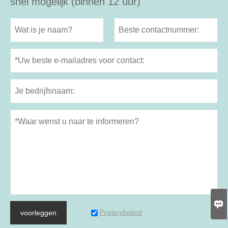
snel mogelijk (binnen 12 uur)

Privacybeleid
voorleggen