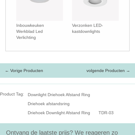
Inbouwkeuken
Verzonken LED-
Werkblad Led
kastdownlights
Verlichting
← Vorige Producten
volgende Producten →
Product Tag:
Downlight Driehoek Afstand Ring
Driehoek afstandsring
Driehoek Downlight Afstand Ring
TDR-03
Ontvang de laatste prijs? We reageren zo