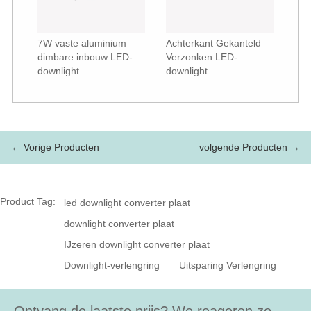
7W vaste aluminium
Achterkant Gekanteld
dimbare inbouw LED-
Verzonken LED-
downlight
downlight
← Vorige Producten
volgende Producten →
Product Tag:
led downlight converter plaat
downlight converter plaat
IJzeren downlight converter plaat
Downlight-verlengring
Uitsparing Verlengring
Ontvang de laatste prijs? We reageren zo