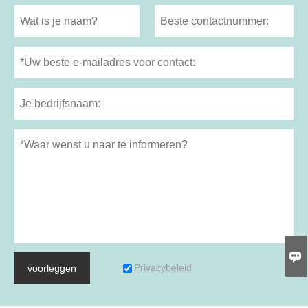

Privacybeleid
voorleggen