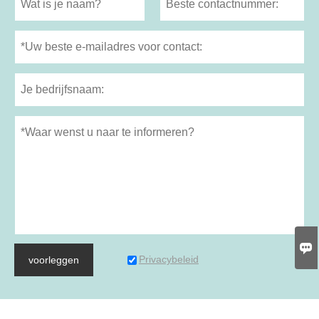

Privacybeleid
voorleggen